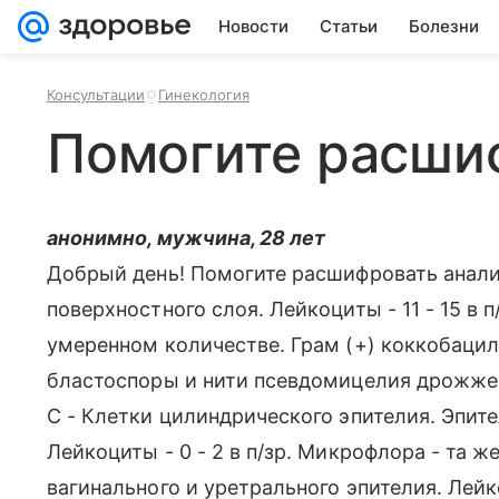
Новости
Статьи
Болезни
Консультации
Гинекология
Помогите расши
анонимно, мужчина, 28 лет
Добрый день! Помогите расшифровать анализ
поверхностного слоя. Лейкоциты - 11 - 15 в
умеренном количестве. Грам (+) коккобаци
бластоспоры и нити псевдомицелия дрожжеп
С - Клетки цилиндрического эпителия. Эпит
Лейкоциты - 0 - 2 в п/зр. Микрофлора - та ж
вагинального и уретрального эпителия. Лейко