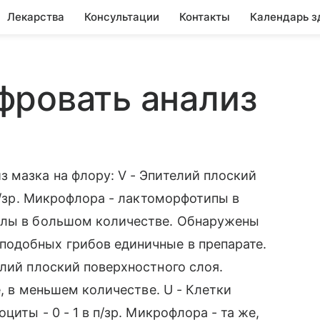
Лекарства
Консультации
Контакты
Календарь з
фровать анализ
 мазка на флору: V - Эпителий плоский
 п/зр. Микрофлора - лактоморфотипы в
ллы в большом количестве. Обнаружены
одобных грибов единичные в препарате.
елий плоский поверхностного слоя.
е, в меньшем количестве. U - Клетки
циты - 0 - 1 в п/зр. Микрофлора - та же,