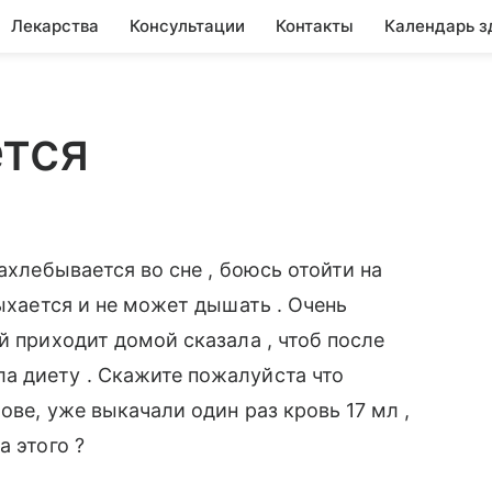
Лекарства
Консультации
Контакты
Календарь з
тся
ахлебывается во сне , боюсь отойти на
дыхается и не может дышать . Очень
й приходит домой сказала , чтоб после
а диету . Скажите пожалуйста что
ове, уже выкачали один раз кровь 17 мл ,
а этого ?