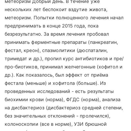
метеоризм Добрый день. В течение уже
нескольких лет беспокоит вздутие живота,
метеоризм. Попытки полноценного лечения начал
предпринимать в конце 2015 года, пока
безрезультатно. За время лечения пробовал
принимать ферментные препараты (панкреатин,
фестал, креон), спазмолитики (дюспаталин,
тримедат и др.), пропил курс антибиотиков и пре/
про-биотиков, принимал желчегонные (хофитол и
др.). Как показалось, был эффект от приёма
фестала (меньше) и хофитола (больше). Из
проведенных исследований - есть результаты
биохимии крови (норма), ФГДС (норма), анализа
на дисбактериоз (дисбактериоз средней степени,
без значительных отклонений - пролечился),
колоноскопии (все в норме), УЗИ брюшной