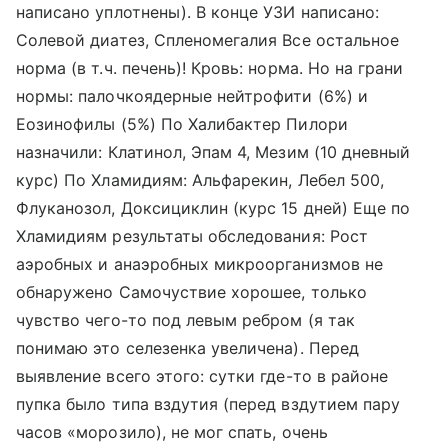
написано уплотнены). В конце УЗИ написано:
Солевой диатез, Спленомегалия Все остальное
норма (в т.ч. печень)! Кровь: норма. Но на грани
нормы: палочкоядерные нейтрофити (6%) и
Еозинофилы (5%) По Халибактер Пилори
назначили: Клатинол, Эпам 4, Мезим (10 дневный
курс) По Хламидиям: Альфарекин, Лебел 500,
Флуканозол, Доксициклин (курс 15 дней) Еще по
Хламидиям результаты обследования: Рост
аэробных и анаэробных микроорганизмов не
обнаружено Самочуствие хорошее, только
чувство чего-то под левым ребром (я так
понимаю это селезенка увеличена). Перед
выявление всего этого: сутки где-то в районе
пупка было типа вздутия (перед вздутием пару
часов «морозило), не мог спать, очень