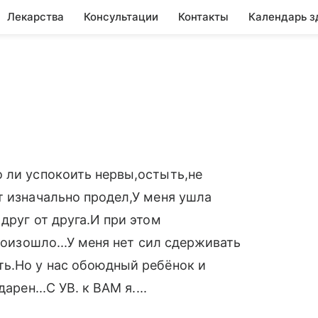
Лекарства
Консультации
Контакты
Календарь з
 ли успокоить нервы,остыть,не
т изначально продел,У меня ушла
друг от друга.И при этом
роизошло...У меня нет сил сдерживать
ть.Но у нас обоюдный ребёнок и
рен...С УВ. к ВАМ я....