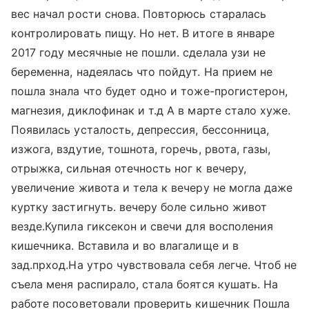
вес начал рости снова. Повторюсь старалась
контролировать пищу. Но нет. В итоге в январе
2017 году месячные не пошли. сделала узи не
беременна, надеялась что пойдут. На прием не
пошла знала что будет одно и тоже-прогистерон,
магнезия, диклофинак и т.д А в марте стало хуже.
Появилась усталость, депрессия, бессонница,
изжога, вздутие, тошнота, горечь, рвота, газы,
отрыжка, сильная отечность ног к вечеру,
увеличение живота и тела к вечеру не могла даже
куртку застигнуть. вечеру боле сильно живот
везде.Купила гиксекон и свечи для восполения
кишечника. Вставила и во влагалище и в
зад.прход.На утро чувствовала себя легче. Чтоб не
съела меня распирало, стала боятся кушать. На
работе посоветовали проверить кишечник Пошла