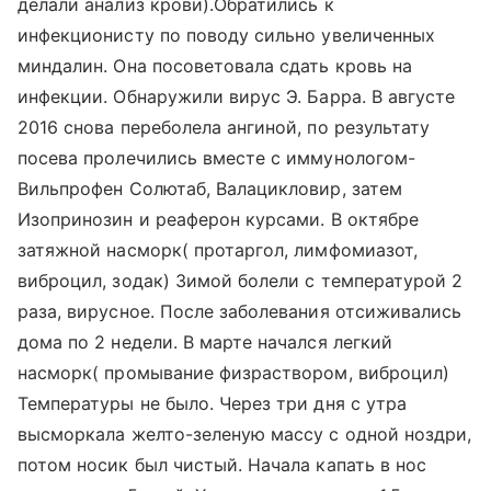
делали анализ крови).Обратились к
инфекционисту по поводу сильно увеличенных
миндалин. Она посоветовала сдать кровь на
инфекции. Обнаружили вирус Э. Барра. В августе
2016 снова переболела ангиной, по результату
посева пролечились вместе с иммунологом-
Вильпрофен Солютаб, Валацикловир, затем
Изопринозин и реаферон курсами. В октябре
затяжной насморк( протаргол, лимфомиазот,
виброцил, зодак) Зимой болели с температурой 2
раза, вирусное. После заболевания отсиживались
дома по 2 недели. В марте начался легкий
насморк( промывание физраствором, виброцил)
Температуры не было. Через три дня с утра
высморкала желто-зеленую массу с одной ноздри,
потом носик был чистый. Начала капать в нос