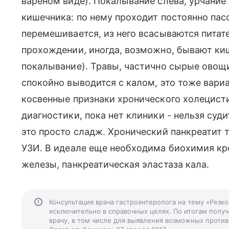
вареном виде). Покалывание слева, урчание
кишечника: по нему проходит постоянно па
перемешивается, из него всасываются питат
прохождении, иногда, возможно, бывают ки
покалывание). Травы, частично сырые овощи
спокойно выводится с калом, это тоже вари
косвенные признаки хронического холецисти
диагностики, пока нет клиники - нельзя суди
это просто сладж. Хронический панкреатит 
УЗИ. В идеале еще необходима биохимия к
железы, панкреатическая эластаза кала.
Консультация врача гастроэнтеролога на тему «Резк
исключительно в справочных целях. По итогам получ
врачу, в том числе для выявления возможных против