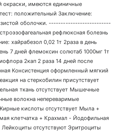
й окраски, имеются единичные
-тест: положительный Заключение:
стой оболочки. --------------------------
Гастроэзофагеальная рефлюксная болезнь
ие: хайрабезол 0,02 1т 2раза в день
 день 7 дней флемоксин солютаб 1000мг 1т
риофлора 2кап 2 раза 14 дней после
нная Консистенция оформленный мягкий
еакция на стеркобилин присутствует
тельная ткань отсутствует Мышечные
чные волокна непереваримые
Жирные кислоты отсутствует Мыла +
мая клетчатка + Крахмал - Йодофильная
т Лейкоциты отсутствуют Эритроциты