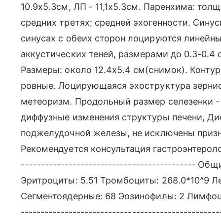
10.9х5.3см, ЛП - 11,1х5.3см. Паренхима: толщи
средних третях; средней эхогенности. Синус
синусах с обеих сторон лоцируются линейны
аккустических теней, размерами до 0.3-0.4
Размеры: около 12.4х5.4 см(снимок). Конту
ровные. Лоцирующаяся эхоструктура зерни
метеоризм. Продольный размер селезенки -
диффузные изменения структуры печени, Д
поджелудочной железы, не исключены призн
Рекомендуется консультация гастроэнтеролога,
-------------------------------------------- О
Эритроциты: 5.51 Тромбоциты: 268.0*10^9 Л
Сегментоядерные: 68 Эозинофилы: 2 Лимфоцит
----------------------------------------------