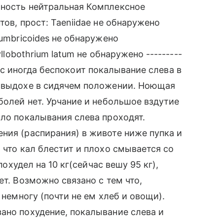
тность нейтральная Комплексное
тов, прост: Taeniidae не обнаружено
lumbricoides не обнаружено
llobothrium latum не обнаружено ---------
ейчас иногда беспокоит покалывание слева в
и выдохе в сидячем положении. Ноющая
болей нет. Урчание и небольшое вздутие
ило покалывания слева проходят.
ния (распирания) в животе ниже пупка и
 что кал блестит и плохо смывается со
похудел на 10 кг(сейчас вешу 95 кг),
ет. Возможно связано с тем что,
 немногу (почти не ем хлеб и овощи).
ано похудение, покалывание слева и