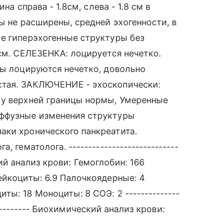
на справа - 1.8см, слева - 1.8 см в
ы не расширены, средней эхогенности, в
е гиперэхогенные структуры без
 см. СЕЛЕЗЕНКА: лоцируется нечетко.
ры лоцируются нечетко, довольно
стая. ЗАКЛЮЧЕНИЕ - эхоскопически:
 у верхней границы нормы, Умеренные
иффузные изменения структуры
аки хронического панкреатита.
 гематолога. ----------------------------
бщий анализ крови: Гемоглобин: 166
ейкоциты: 6.9 Палочкоядерные: 4
ы: 18 Моноциты: 8 СОЭ: 2 --------------
------------ Биохимический анализ крови: