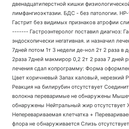
двенадцатиперстной кишки физиологическо
лимфангиоэктазии. БДС - без патологии. HP
Гастрит без видимых признаков атрофии слизи
------- Гастроэнтеролог поставил диагноз: 
эндоскопически негативная. и назначил лечен
7дней потом 1т 3 недели де-нол 2т 2 раза в
2раза 7дней макмирор 0,2 2т 2 раза 7 дней 
лечения сдал копрограмму: Форма оформле
Цвет коричневый Запах каловый, нерезкий Р
Реакция на билирубин отсутствует Соедини
волокна переваримые не обнаружены Мыше
обнаружены Нейтральный жир отсутствует 
Неперевариваемая клетчатка + Переваривае
флора не обнаруживается Слизь отсутствуе