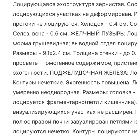
Лоцирующаяся эхоструктура зернистая. Сос
лоцирующихся участках не деформирован. 
протоки не лоцируются. Хелодох - 0.4 см. Со
Селез. вена - 0.6 см. ЖЕЛЧНЫЙ ПУЗЫРЬ: Лоц
Форма грушевидная; выводной отдел лоциру
Размеры - 9.1х2.4 см. Толщина стенки - до 0
просвете - гомогенное содержимое, присте
эхогенности. ПОДЖЕЛУДОЧНАЯ ЖЕЛЕЗА: Лоци
Контуры нечеткие. Эхогенность повышена. 
умеренно неоднородная. Размеры: головка - ок
лоцируется фрагментарно(петли кишечника).
визуализирующихся участках не расширен.
полюс правой почки завуалирован петлями 
лоцируются нечетко. Контуры лоцируются не