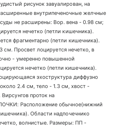
удистый рисунок завуалирован, на
Расширенные внутрипеченочные желчные
суды не расширены: Вор. вена - 0.98 см;
ируется нечетко (петли кишечника).
ется фрагментарно (петли кишечника).
.3 см. Просвет лоцируется нечетко, в
ночно - умеренно повышенной
руется нечетко (петли кишечника).
Лоцирующаяся эхоструктура диффузно
оло 2.4 см, тело - 1.3 см, хвост -
 Вирсунгов проток на
 ПОЧКИ: Расположение обычное(нижний
кишечника). Области надпочечнико
четко, волнистые. Размеры: ПП -