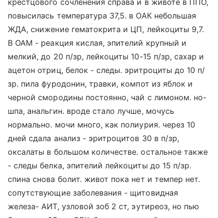
крестцового сочленения справа и в животе в ППО,
повысилась температура 37,5. в ОАК небольшая
ЖДА, снижение гематокрита и ЦП, лейкоциты 9,7.
В ОАМ - реакция кислая, эпителий крупный и
мелкий, до 20 п/зр, лейкоциты 10-15 п/зр, сахар и
ацетон отриц, белок - следы. эритроциты до 10 п/
зр. пила фуродонин, травки, компот из яблок и
черной смородины постоянно, чай с лимоном. но-
шпа, анальгин. вроде стало лучше, мочусь
нормально. мочи много, как полиурия. через 10
дней сдала анализ - эритроцитов 30 в п/зр,
оксалаты в большом количестве. остальное также
- следы белка, эпителий лейкоциты до 15 п/зр.
спина снова болит. живот пока нет и темпер нет.
сопутствующие заболевания - щитовидная
железа- АИТ, узловой зоб 2 ст, эутиреоз, но пью