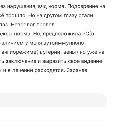
без нарушения, вчд норма. Подозрение на
ё прошло. Но на другом глазу стали
лаз. Невролог провел
лексы норма. Но, предположила РС(в
 наличием у меня аутоиммунноно
в ангиорежиме( артерии, вены) но уже на
ть заключение и выразить свое видение
к и в лечении расходятся. Заранее