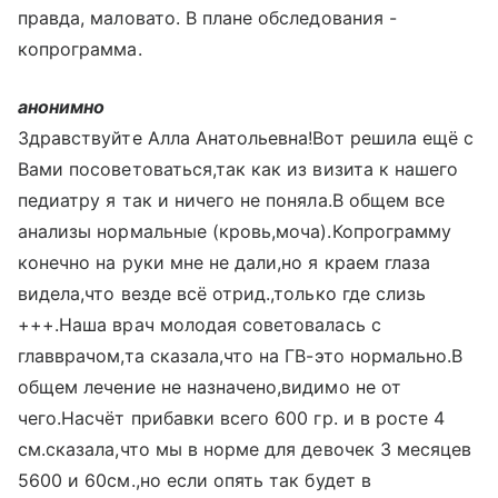
правда, маловато. В плане обследования -
копрограмма.
анонимно
Здравствуйте Алла Анатольевна!Вот решила ещё с
Вами посоветоваться,так как из визита к нашего
педиатру я так и ничего не поняла.В общем все
анализы нормальные (кровь,моча).Копрограмму
конечно на руки мне не дали,но я краем глаза
видела,что везде всё отрид.,только где слизь
+++.Наша врач молодая советовалась с
главврачом,та сказала,что на ГВ-это нормально.В
общем лечение не назначено,видимо не от
чего.Насчёт прибавки всего 600 гр. и в росте 4
см.сказала,что мы в норме для девочек 3 месяцев
5600 и 60см.,но если опять так будет в