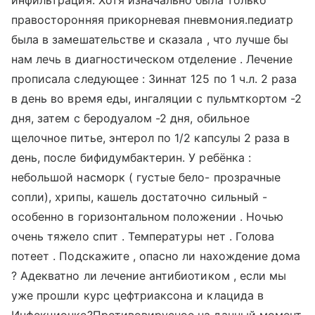
инфильтрация. Хотя изначально была только
правосторонняя прикорневая пневмония.педиатр
была в замешательстве и сказала , что лучше бы
нам лечь в диагностическом отделение . Лечение
прописала следующее : Зиннат 125 по 1 ч.л. 2 раза
в день во время еды, ингаляции с пульмткортом -2
дня, затем с беродуалом -2 дня, обильное
щелочное питье, энтерол по 1/2 капсулы 2 раза в
день, после бифидумбактерин. У ребёнка :
небольшой насморк ( густые бело- прозрачные
сопли), хрипы, кашель достаточно сильный -
особенно в горизонтальном положении . Ночью
очень тяжело спит . Температуры нет . Голова
потеет . Подскажите , опасно ли нахождение дома
? Адекватно ли лечение антибиотиком , если мы
уже прошли курс цефтриаксона и клацида в