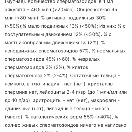
(мутная). Количество сперматозоидов: в 1 мл
эякулята – 46,5 млн (>20млн). Общее кол-во 95
млн (>80 млн); % активно-подвижных 30%
(>50%);% мало подвижных 13% (<50%); Из них: % с
поступательным движением 12% (<50%). % с
маятникообразным движением 1% (2%), %
неподвижных сперматозоидов 57%, % нормальных
сперматозоидов 45% (>60), % незрелых
сперматозоидов 2% (2%), % клеток
сперматогенеза 2% (2-4%). Остаточные тельца –
немного, агглютинация - нет (нет), кристаллы
спермина нет, лейкоциты 2-4 п/зр (до 1 млн/мл или
до 10 п/зр), эритроциты - нет (нет), макрофаги -
единичные (нет), липоидные тельца - много
(много), % патологических форм 55% (<40%), %
кол-во живых сперматозоидов ничего не написано