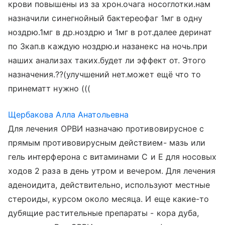
крови повышены из за хрон.очага носоглотки.нам
назначили синегнойный бактереофаг 1мг в одну
ноздрю.1мг в др.ноздрю и 1мг в рот.далее деринат
по 3кап.в каждую ноздрю.и назанекс на ночь.при
наших анализах таких.будет ли эффект от. Этого
назначения.??(улучшений нет.может ещё что то
принематт нужно (((
Щербакова Алла Анатольевна
Для лечения ОРВИ назначаю противовирусное с
прямым противовирусным действием- мазь или
гель интерферона с витаминами С и Е для носовых
ходов 2 раза в день утром и вечером. Для лечения
аденоидита, действительно, используют местные
стероиды, курсом около месяца. И еще какие-то
дубящие растительные препараты - кора дуба,