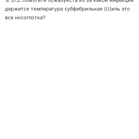
% 37.2..помогите пожалуйста из за какой инфекции
держится температура субфебрильная ((((иль это
все носоглотка?