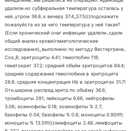
миндалины..мы решились на операцию. Аденоиды
удалили.но субферальная температура осталась у
неё..утром 36.8..к вечеру 37.4_37.5(((подскажите
пожалуйста из за чего температура у неё такая?
(Если хронический очаг инфекции удалили..сдали
общий анализ крови(гематологические
исследования)_выполнено по методу Вестергрена..
Соэ_8; эритроциты 4.41; гемоглобин 118;
гематокрит 37.2; средний объём эритроцитов 84.4;
среднее содержание гемоглобина в эритроците
26.8; средняя концентрация Hb в эритроцитах 31.7!
Отн.ширина распред.эритр.по объёму 36.6;
тромбоциты 291; лейкоциты 6.66; нейтрофилы
3.06; эозинофилы 0.18; эозинофилы % 2.7;
базофилы 0.04; базофилы % 0.6; моноциты 0.90!!!!!;
моноциты % 13.5!!!!(((лимфоциты 2.48..лимфоциты