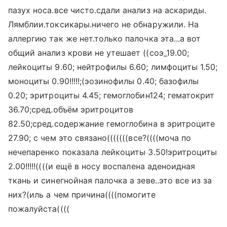
пазух носа.все чисто.сдали анализ на аскариды.
Лямблии.токсикары.ничего не обнаружили. На
аллергию так же нет.только палочка эта...а вот
общий анализ крови не утешает ((соэ_19.00;
лейкоциты 9.60; нейтрофилы 6.60; лимфоциты 1.50;
моноциты 0.90!!!!!;(эозинофилы 0.40; базофилы
0.20; эритроциты 4.45; гемоглобин124; гематокрит
36.70;сред.объём эритроцитов
82.50;сред.содержание гемоглобина в эритроците
27.90; с чем это связано(((((((все?((((моча по
нечепаренко показала лейкоциты 3.50!эритроциты
2.00!!!!!((((и ещё в носу воспалена аденоидная
ткань и синегнойная палочка а зеве..это все из за
них?(иль а чем причина((((помогите
пожалуйста((((