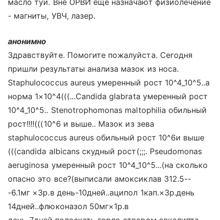
масло туи. Вне ОРВИ еще назначают физиолечение
- магниты, УВЧ, лазер.
анонимно
Здравствуйте. Помогите пожалуйста. Сегодня
пришли результаты анализа мазок из носа.
Staphulococcus aureus умеренный рост 10^4_10^5..а
норма 1×10^4(((...Candida glabrata умеренный рост
10^4_10^5.. Stenotrophomonas maltophilia обильный
рост!!!!(((10^6 и выше.. Мазок из зева
staphulococcus aureus обильный рост 10^6и выше
(((candida albicans скудный рост(;;;. Pseudomonas
aeruginosa умеренный рост 10^4_10^5...(на сколько
опасно это все?(выписали амоксиклав 312.5--
-6.1мг ×3р.в день-10дней..аципол 1кап.×3р.день
14дней..флюконазол 50мг×1р.в