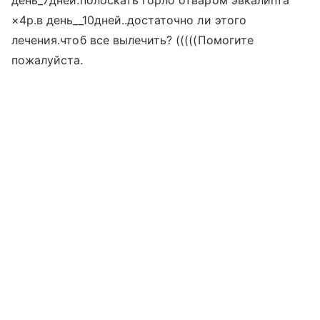
день_7дней.полоскать горло отваром эвкалипта
×4р.в день__10дней..достаточно ли этого
лечения.чтоб все вылечить? (((((Помогите
пожалуйста.