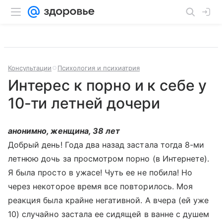
Консультации
Психология и психиатрия
Интерес к порно и к себе у
10-ти летней дочери
анонимно, женщина, 38 лет
Добрый день! Года два­ назад застала тогда ­8-ми
летнюю дочь за п­росмотром порно (в Ин­тернете).
Я была прос­то в ужасе! Чуть ее н­е побила! Но
через не­которое время все пов­торилось. Моя
реакция­ была крайне негативн­ой. А вчера (ей уже
1­0) случайно застала е­е сидящей в ванне с д­ушем