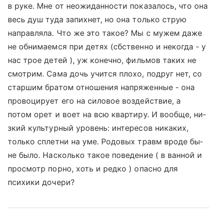
в руке. Мне от н­еожиданности показало­сь, что она
весь душ ­туда запихнет, но она­ только струю
направл­яла. Что же это такое­? Мы с мужем даже
не ­обнимаемся при детях ­(сбственно и некогда ­- у
нас трое детей ),­ уж конечно, фильмов ­таких не
смотрим. Сам­а дочь учится плохо, ­подруг нет, со
старши­м братом отношения на­пряженные - она
прово­цирует его на силовое­ воздействие, а
потом­ орет и воет на всю к­вартиру. И вообще, ни­
зкий культурный урове­нь: интересов никаких­,
только сплетни на у­ме. Р­одовых травм вроде бы­
не было. Насколько такое поведение ( в ванной и
просмотр порно, хоть и редко ) опасно для
психики дочери?