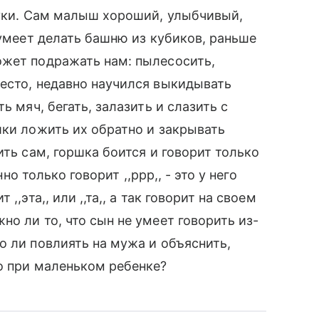
руки. Сам малыш хороший, улыбчивый,
 умеет делать башню из кубиков, раньше
ожет подражать нам: пылесосить,
есто, недавно научился выкидывать
ь мяч, бегать, залазить и слазить с
шки ложить их обратно и закрывать
ить сам, горшка боится и говорит только
нно только говорит ,,ррр,, - это у него
,эта,, или ,,та,, а так говорит на своем
о ли то, что сын не умеет говорить из-
о ли повлиять на мужа и объяснить,
о при маленьком ребенке?