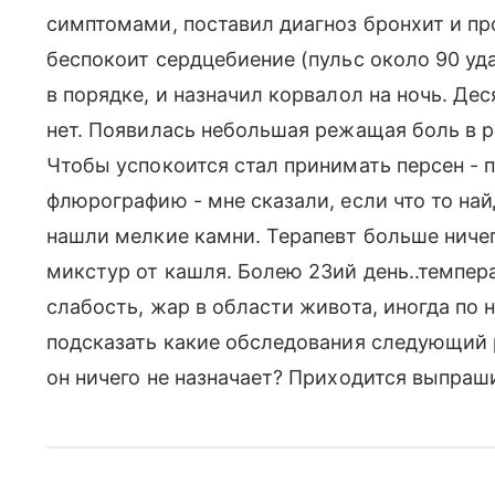
симптомами, поставил диагноз бронхит и пр
беспокоит сердцебиение (пульс около 90 удар
в порядке, и назначил корвалол на ночь. Д
нет. Появилась небольшая режащая боль в р
Чтобы успокоится стал принимать персен - 
флюрографию - мне сказали, если что то найд
нашли мелкие камни. Терапевт больше ничег
микстур от кашля. Болею 23ий день..темпера
слабость, жар в области живота, иногда по
подсказать какие обследования следующий р
он ничего не назначает? Приходится выпраш