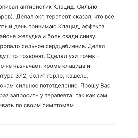
описал антибиотик Клацид. Сильно
ов). Делал экг, терапевт сказал, что все
есятый день принимаю Клацид, эффекта
айоне желудка и боль сзади снизу.
пропало сильное сердцебиение. Делал
ут, то позвонят. Сделал узи почек -
о не назначает, кроме клацида и
тура 37.2, болит горло, кашель,
 ночам сильное пототделение. Прошу Вас
аз запросить у терапевта, так как сам
ивать по своим симптомам.