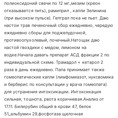
полиоксидоний свечи по 12 мг.,мезим (креон
отказывается пить), рамиприл , капли Зелинина
(при высоком пульсе). Гептрал пока не пьет. Даю
настои трав печеночный сбор ежедневно, чередую
ежедневно сборы для поджелудочной,
противоопухолевый, почечный.Натощак даю
настой гвоздики с медом, лимоном на
водке.Начала давать препарат АСД фракции 2 по
индивидуальной схеме. Трамадол + кетарол 2
раза в день ежедневно. Папа принимает также
гомеопатические капли (лимфомиазот, нуксвомика
и берберис по консультации у врача гомеопата)
для устранения интоксикации. Интоксикация
сильная, тошнота, рвота коричневая.Анализ от
17.11. Билирубин общий в крови 47, белок
51,,альбумин 29,фосфотаза щелочная