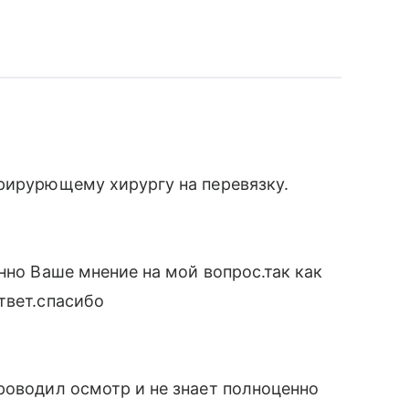
рирурющему хирургу на перевязку.
нно Ваше мнение на мой вопрос.так как
твет.спасибо
роводил осмотр и не знает полноценно