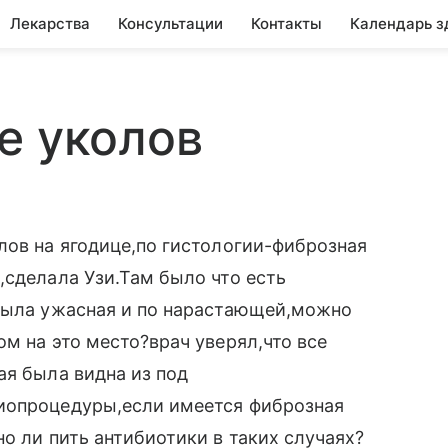
Лекарства
Консультации
Контакты
Календарь з
е уколов
лов на ягодице,по гистологии-фиброзная
,сделала Узи.Там было что есть
 была ужасная и по нарастающей,можно
м на это место?врач уверял,что все
ая была видна из под
иопроцедуры,если имеется фиброзная
о ли пить антибиотики в таких случаях?