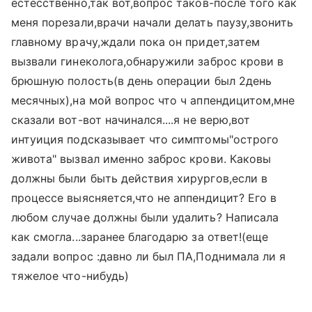
естесственно,так вот,вопрос таков-после того как
меня порезали,врачи начали делать паузу,звонить
главному врачу,ждали пока он придет,затем
вызвали гинеколога,обнаружили заброс крови в
брюшную полость(в день операции был 2день
месячных),на мой вопрос что ч аппендицитом,мне
сказали вот-вот начинался....я не верю,вот
интуиция подсказывает что симптомы"острого
живота" вызвал именно заброс крови. Каковы
должны были быть действия хирургов,если в
процессе выясняется,что не аппендицит? Его в
любом случае должны были удалить? Написала
как смогла...заранее благодарю за ответ!(еще
задали вопрос :давно ли был ПА,Поднимала ли я
тяжелое что-нибудь)