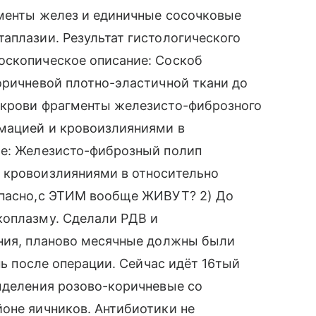
гменты желез и единичные сосочковые
аплазии. Результат гистологического
оскопическое описание: Соскоб
оричневой плотно-эластичной ткани до
 крови фрагменты железисто-фиброзного
мацией и кровоизлияниями в
ие: Железисто-фиброзный полип
 кровоизлияниями в относительно
опасно,с ЭТИМ вообще ЖИВУТ? 2) До
коплазму. Сделали РДВ и
ения, планово месячные должны были
ень после операции. Сейчас идёт 16тый
ыделения розово-коричневые со
оне яичников. Антибиотики не