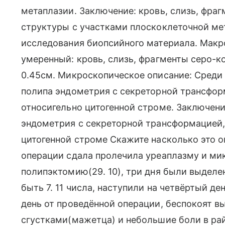
метаплазии. Заключение: кровь, слизь, фра
структуры с участками плоскоклеточной мет
исследования биопсийного материала. Макр
умеренный: кровь, слизь, фрагменты серо-к
0.45см. Микроскопическое описание: Среди
полипа эндометрия с секреторной трансфор
относигельно цитогенной строме. Заключен
эндометрия с секреторной трансформацией,
цитогенной строме Скажите насколько это 
операции сдала пролечила уреаплазму и ми
полипэктомию(29. 10), три дня были выдел
быть 7. 11 числа, наступили на четвёртый д
день от проведённой операции, беспокоят в
сгустками(мажетца) и небольшие боли в рай