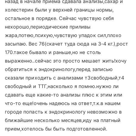
назад в начале приема сдавала анализы,сахар и
холестерин были у верхней границы нормы,
остальное в порядке. Сейчас чувствую себя
нехорошо,периодические приливы
жара,потею,психую,чувствую упадок сил,плохо
засыпаю. Вес 76(скачет туда сюда на 3-4 кг.),рост
170.такое бывало и раньше,но не столь
выраженно..сейчас это просто мешает жить!хочу
обратиться к эндокринологу,перед записью
сказали приходить с анализами т3свободный,т4
свободный и ТТГ,насколько я помню.нужно ли
сдавать еще какие-то анализы плюс к этим или
что-то еще!очень надеюсь на ответ,т.к.в нашем
городе попасть к эндокринологу невозможно в
ближайшие несколько месяцев,иду на платный
прием,хотелось бы быть подготовленной.