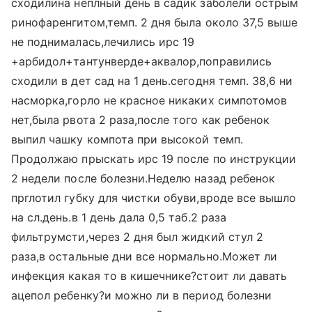
сходилина неплный день в садик заболели острым
ринофаренгитом,темп. 2 дня была около 37,5 выше
не поднималась,лечились ирс 19
+арбидол+тантунверде+аквалор,поправились
сходили в дет сад на 1 день.сегодня темп. 38,6 ни
насморка,горло не красное никаких симпотомов
нет,была рвота 2 раза,после того как ребенок
выпил чашку компота при высокой темп.
Продолжаю прыскать ирс 19 после по инструкции
2 недели после болезни.Неделю назад ребенок
прглотил губку для чистки обуви,вроде все вышло
на сл.день.в 1 день дала 0,5 таб.2 раза
фильтрумсти,через 2 дня был жидкий стул 2
раза,в остальные дни все нормально.Может ли
инфекция какая то в кишечнике?стоит ли давать
ацепол ребенку?и можно ли в период болезни