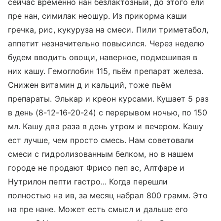
сейчас временно нан безлактозный, до этого ели
пре нан, симилак неошур. Из прикорма каши
гречка, рис, кукуруза на смеси. Пили триметабол,
аппетит незначительно повысился. Через неделю
будем вводить овощи, наверное, подмешивая в
них кашу. Гемоглобин 115, пьём препарат железа.
Снижен витамин д и кальций, тоже пьём
препараты. Элькар и креон курсами. Кушает 5 раз
в день (8-12-16-20-24) с перерывом ночью, по 150
мл. Кашу два раза в день утром и вечером. Кашу
ест лучше, чем просто смесь. Нам советовали
смеси с гидролизованным белком, но в нашем
городе не продают Фрисо пеп ас, Алтфаре и
Нутрилон пепти гастро... Когда перешли
полностью на ив, за месяц набрал 800 грамм. Это
на пре нане. Может есть смысл и дальше его