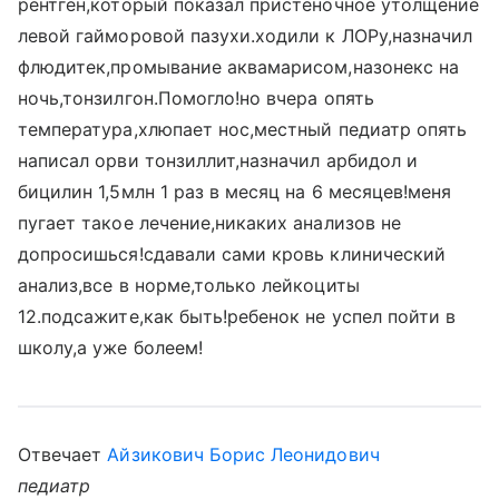
рентген,который показал пристеночное утолщение
левой гайморовой пазухи.ходили к ЛОРу,назначил
флюдитек,промывание аквамарисом,назонекс на
ночь,тонзилгон.Помогло!но вчера опять
температура,хлюпает нос,местный педиатр опять
написал орви тонзиллит,назначил арбидол и
бицилин 1,5млн 1 раз в месяц на 6 месяцев!меня
пугает такое лечение,никаких анализов не
допросишься!сдавали сами кровь клинический
анализ,все в норме,только лейкоциты
12.подсажите,как быть!ребенок не успел пойти в
школу,а уже болеем!
Отвечает
Айзикович Борис Леонидович
педиатр