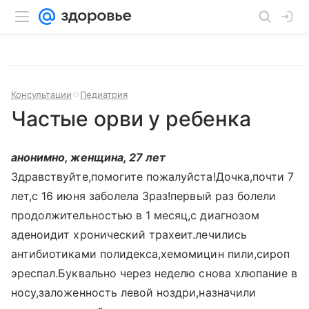
Консультации
Педиатрия
Частые орви у ребенка
анонимно, женщина, 27 лет
Здравствуйте,помогите пожалуйста!Дочка,почти 7
лет,с 16 июня заболела 3раз!первый раз болели
продолжительностью в 1 месяц,с диагнозом
аденоидит хронический трахеит.лечились
антибиотиками полидекса,хемомицин пили,сироп
эреспал.Буквально через неделю снова хлюпание в
носу,заложенность левой ноздри,назначили