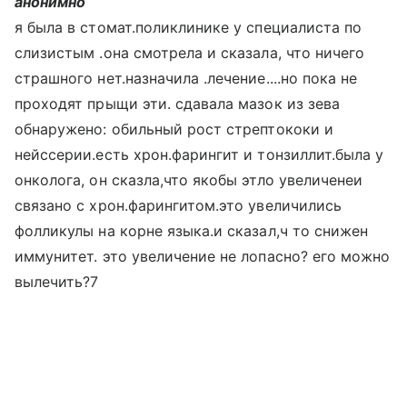
анонимно
я была в стомат.поликлинике у специалиста по
слизистым .она смотрела и сказала, что ничего
страшного нет.назначила .лечение....но пока не
проходят прыщи эти. сдавала мазок из зева
обнаружено: обильный рост стрептококи и
нейссерии.есть хрон.фарингит и тонзиллит.была у
онколога, он сказла,что якобы этло увеличенеи
связано с хрон.фарингитом.это увеличились
фолликулы на корне языка.и сказал,ч то снижен
иммунитет. это увеличение не лопасно? его можно
вылечить?7