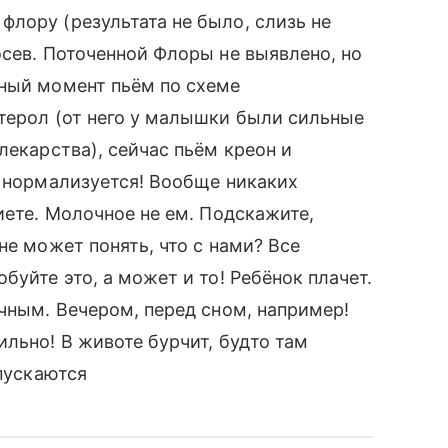
лору (результата не было, слизь не
осев. Поточенной Флоры не выявлено, но
нный момент пьём по схеме
терол (от него у малышки были сильные
лекарства), сейчас пьём креон и
е нормализуется! Вообще никаких
иете. Молочное не ем. Подскажите,
не может понять, что с нами? Все
буйте это, а может и то! Ребёнок плачет.
ичным. Вечером, перед сном, например!
льно! В животе бурчит, будто там
опускаются