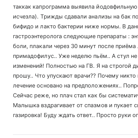
таккак капрограмма выявила йодовфильную ф
исчезла). Трижды сдавали анализы на бак п
бифидо и лакто бактерии ниже нормы. В да
гастроэнтеролога следующие препараты : эн
боли, плакали через 30 минут после приёма 
примадофилус.. Уже неделю пьём.. А стул н
изменений! Полностью на ГВ. Я на строгой д
прошу.. Что упускают врачи?? Почему никто 
лечение основано на предположениях.. Попро
Сейчас реже, но плач стал как бы системат
Малышка вздрагивает от спазмов и пукает си
газировка! Буду ждать ответ.. Просто руки 