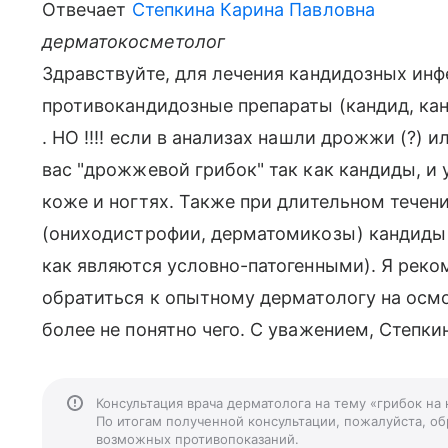
Отвечает
Степкина Карина Павловна
дерматокосметолог
Здравствуйте, для лечения кандидозных ин
противокандидозные препараты (кандид, кан
. НО !!!! если в анализах нашли дрожжи (?) и
вас "дрожжевой грибок" так как кандиды, и
коже и ногтях. Также при длительном течен
(ониходистрофии, дерматомикозы) кандиды 
как являются условно-патогенными). Я реко
обратиться к опытному дерматологу на осмо
более не понятно чего. С уважением, Степкин
Консультация врача дерматолога на тему «грибок на
По итогам полученной консультации, пожалуйста, обр
возможных противопоказаний.