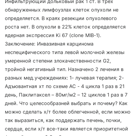
Инфильтрующий дольковый рак 1 ст. В трёх
обнаруженных лимфоузлах клеток опухоли не
определяется. В краях резекции опухолевого
роста нет. В опухоли в 22% клеток определяется
ядерная экспрессия Ki 67 (clone MIB-1).
Заключение: Инвазивная карцинома
неспецифического типа левой молочной железы
умеренной степени злокачественности G2,
тройной негативный тип. Назначено 2 лечения в
разных мед.учреждениях: 1- лучевая терапия; 2-
Адъювантная хт по схеме АС - 4 цикла 1 раз в 21
день, Паклитаксел – 80мг/м2 – 12 циклов 1 раз в 7
дней. Что целесообразней выбрать и почему? Как
можно сделать х/т более облегченной, если можно
так выразиться, как поддержать печень, почки,
сердце, если х/т все-таки является приоритетной