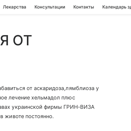
Лекарства
Консультации
Контакты
Календарь з
Я ОТ
збавиться от аскаридоза,лямблиоза у
ное лечение хельмадол плюс
равах украинской фирмы ГРИН-ВИЗА
 в животе постоянно.