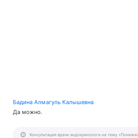
Бадина Алмагуль Калышевна
Да можно.
Консультация врача эндокринолога на тему «Пониж