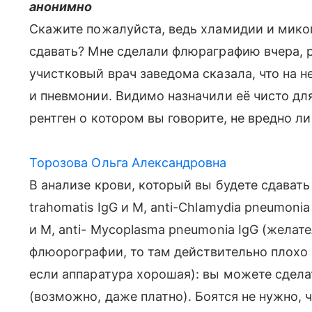
анонимно
Скажите пожалуйста, ведь хламидии и мико
сдавать? Мне сделали флюраграфию вчера, ре
учистковый врач заведома сказала, что на не
и пневмонии. Видимо назначили её чисто для
рентген о котором вы говорите, не вредно л
Торозова Ольга Александровна
В анализе крови, который вы будете сдавать
trahomatis IgG и М, anti-Chlamydia pneumonia
и М, anti- Mycoplasma pneumonia IgG (желат
флюорографии, то там действительно плохо
если аппаратура хорошая): вы можете сдела
(возможно, даже платно). Боятся не нужно, 