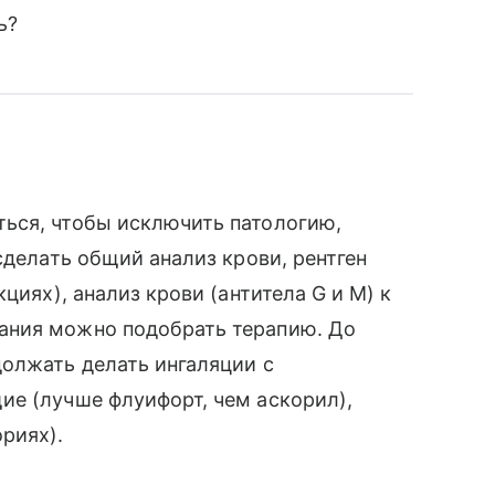
ь?
ься, чтобы исключить патологию,
сделать общий анализ крови, рентген
циях), анализ крови (антитела G и M) к
ания можно подобрать терапию. До
должать делать ингаляции с
ие (лучше флуифорт, чем аскорил),
риях).