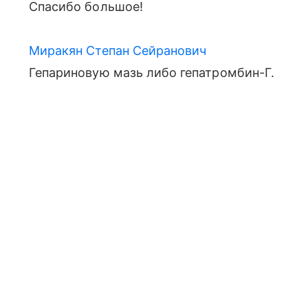
Cпасибо большое!
Миракян Степан Сейранович
Гепариновую мазь либо гепатромбин-Г.