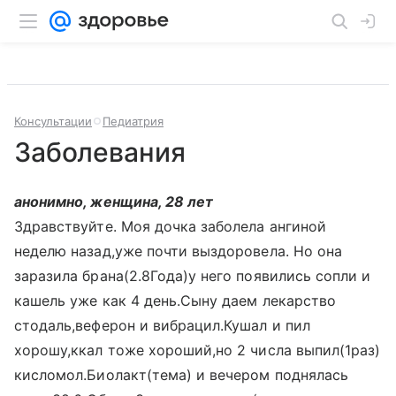
Консультации
Педиатрия
Заболевания
анонимно, женщина, 28 лет
Здравствуйте. Моя дочка заболела ангиной
неделю назад,уже почти выздоровела. Но она
заразила брана(2.8Года)у него появились сопли и
кашель уже как 4 день.Сыну даем лекарство
стодаль,веферон и вибрацил.Кушал и пил
хорошу,ккал тоже хороший,но 2 числа выпил(1раз)
кисломол.Биолакт(тема) и вечером поднялась