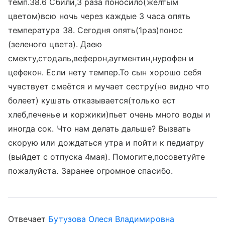
темп.38.6 Сбили,3 раза поносило(желтым
цветом)всю ночь через каждые 3 часа опять
температура 38. Сегодня опять(1раз)понос
(зеленого цвета). Даею
смекту,стодаль,веферон,аугментин,нурофен и
цефекон. Если нету темпер.То сын хорошо себя
чувствует смеётся и мучает сестру(но видно что
болеет) кушать отказывается(только ест
хлеб,печенье и коржики)пьет очень много воды и
иногда сок. Что нам делать дальше? Вызвать
скорую или дождаться утра и пойти к педиатру
(выйдет с отпуска 4мая). Помогите,посоветуйте
пожалуйста. Заранее огромное спасибо.
Отвечает
Бутузова Олеся Владимировна