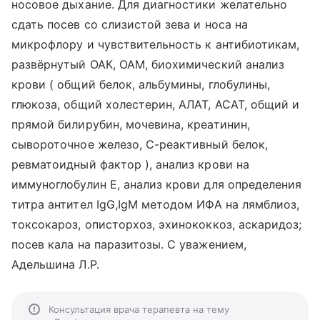
носовое дыхание. Для диагностики желательно
сдать посев со слизистой зева и носа на
микрофлору и чувствительность к антибиотикам,
развёрнутый ОАК, ОАМ, биохимический анализ
крови ( общий белок, альбумины, глобулины,
глюкоза, общий холестерин, АЛАТ, АСАТ, общий и
прямой билирубин, мочевина, креатинин,
сывороточное железо, С-реактивный белок,
ревматоидный фактор ), анализ крови на
иммуноглобулин Е, анализ крови для определения
титра антител IgG,IgM методом ИФА на лямблиоз,
токсокароз, описторхоз, эхинококкоз, аскаридоз;
посев кала на паразитозы. С уважением,
Адельшина Л.Р.
Консультация врача терапевта на тему