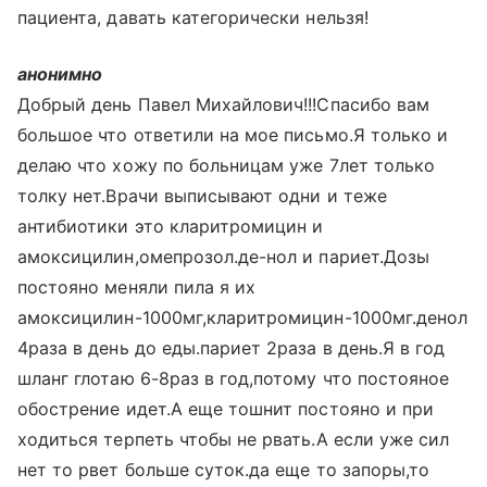
пациента, давать категорически нельзя!
анонимно
Добрый день Павел Михайлович!!!Спасибо вам
большое что ответили на мое письмо.Я только и
делаю что хожу по больницам уже 7лет только
толку нет.Врачи выписывают одни и теже
антибиотики это кларитромицин и
амоксицилин,омепрозол.де-нол и париет.Дозы
постояно меняли пила я их
амоксицилин-1000мг,кларитромицин-1000мг.денол
4раза в день до еды.париет 2раза в день.Я в год
шланг глотаю 6-8раз в год,потому что постояное
обострение идет.А еще тошнит постояно и при
ходиться терпеть чтобы не рвать.А если уже сил
нет то рвет больше суток.да еще то запоры,то