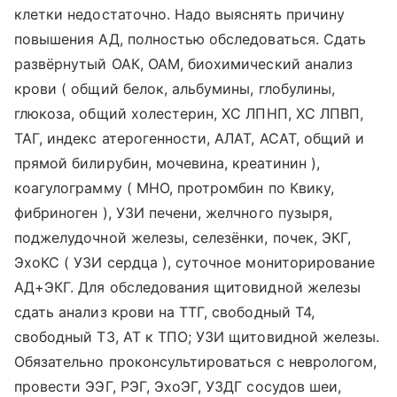
клетки недостаточно. Надо выяснять причину
повышения АД, полностью обследоваться. Сдать
развёрнутый ОАК, ОАМ, биохимический анализ
крови ( общий белок, альбумины, глобулины,
глюкоза, общий холестерин, ХС ЛПНП, ХС ЛПВП,
ТАГ, индекс атерогенности, АЛАТ, АСАТ, общий и
прямой билирубин, мочевина, креатинин ),
коагулограмму ( МНО, протромбин по Квику,
фибриноген ), УЗИ печени, желчного пузыря,
поджелудочной железы, селезёнки, почек, ЭКГ,
ЭхоКС ( УЗИ сердца ), суточное мониторирование
АД+ЭКГ. Для обследования щитовидной железы
сдать анализ крови на ТТГ, свободный Т4,
свободный Т3, АТ к ТПО; УЗИ щитовидной железы.
Обязательно проконсультироваться с неврологом,
провести ЭЭГ, РЭГ, ЭхоЭГ, УЗДГ сосудов шеи,