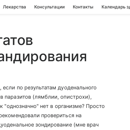
Лекарства
Консультации
Контакты
Календарь з
татов
зандирования
, если по результатам дуоденального
в паразитов (лямблии, опистрохи),
 к "однозначно" нет в организме? Просто
 рекомендовали провериться на
дуоденальное зондирование (мне врач