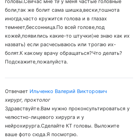
головы.Сейчас мне 19 у меня частые головные
боли,так же болит сама шишка,вески,тошнота
иногда,часто кружится голова и в глазах
темнеет,бессонница.По всей голове,под
кожей,появились какие-то штучки(не знаю как их
назвать) если расчесываюсь или трогаю их-
болят.К какому врачу обращаться?Что делать?
Подскажите,пожалуйста.
Отвечает
Ильченко Валерий Викторович
хирург, проктолог
Здравствуйте.Вам нужно проконсультироваться у
челюстно-лицевого хирурга и у
нейрохирурга.Сделайте КТ головы. Выложите
ваше фото сюда.Я посмотрю.