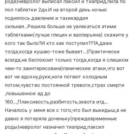
роде)невролог выписал паксил и тиаприд,пила по
пол таблетки 2дн.И на второй день ночью
поднялось давление и тахикардия
сильная...Решила больше не увлекаться этими
таблетками(лучше глицин и валлерьяна) скажите у
кого так было?И кто как поступил???А,даже
тогда,когда кушаю-тоже бывает...(Практически
всегда,не беспокоит только тогда,когда я слишком
чем-то заинтересована)панические атаки,что вот
вот не вдохну,руки,ноги потеют холодным
потом,чувство постоянной тревоги,страх смерти
,повышенное ад до
160...,Плаксивость,разбитость,зевота итд...
Началось у меня все с того,что был выкидыш,а не
давно я потеряла доченьку(преждевременные
роды)невролог назначил тиаприд,паксил