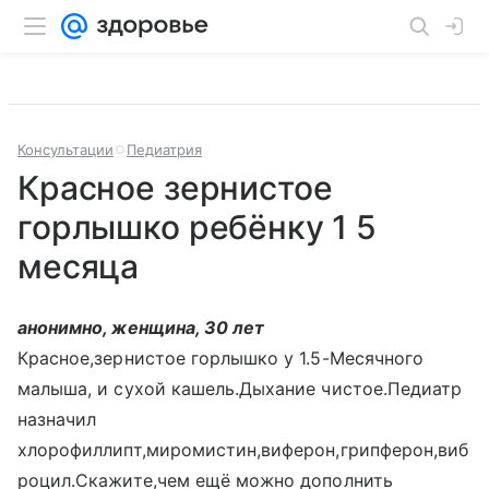
Консультации
Педиатрия
Красное зернистое
горлышко ребёнку 1 5
месяца
анонимно, женщина, 30 лет
Красное,зернистое горлышко у 1.5-Месячного
малыша, и сухой кашель.Дыхание чистое.Педиатр
назначил
хлорофиллипт,миромистин,виферон,грипферон,виб
роцил.Скажите,чем ещё можно дополнить