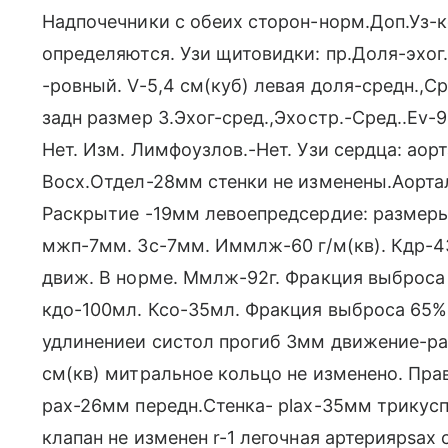
Надпочечники с обеих сторон-норм.Доп.Уз-к
определяются. Узи щитовидки: пр.Доля-эхог
-ровный. V-5,4 см(куб) левая доля-средн.,Ср
задн размер 3.Эхог-сред.,Эхостр.-Сред..Ev-9
Нет. Изм. Лимфоузлов.-Нет. Узи сердца: аор
Восх.Отдел-28мм стенки не изменены.Аорта
Раскрытие -19мм левоепредсердие: размеры
мжп-7мм. Зс-7мм. Иммлж-60 г/м(кв). Кдр-4
движ. В норме. Ммлж-92г. Фракция выброс
кдо-100мл. Ксо-35мл. Фракция выброса 65%
удлинениеи систол прогиб 3мм движение-ра
см(кв) митральное кольцо не изменено. Пра
pax-26мм передн.Стенка- plax-35мм трикусп
клапан не изменен r-1 легочная артерияpsax