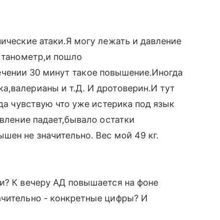
нические атаки.Я могу лежать и давление
ю танометр,и пошло
в течении 30 минут такое повышение.Иногда
,валерианы и т.Д. И дротоверин.И тут
гда чувствую что уже истерика под язык
авление падает,бывало остатки
шен не значительно. Вес мой 49 кг.
и? К вечеру АД повышается на фоне
ачительно - конкретные цифры? И