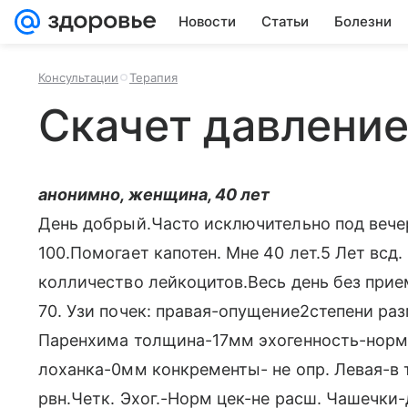
Новости
Статьи
Болезни
Консультации
Терапия
Скачет давлени
анонимно, женщина, 40 лет
День добрый.Часто исключительно под вечер
100.Помогает капотен. Мне 40 лет.5 Лет всд
колличество лейкоцитов.Весь день без прием
70. Узи почек: правая-опущение2степени ра
Паренхима толщина-17мм эхогенность-норм
лоханка-0мм конкременты- не опр. Левая-в 
рвн.Четк. Эхог.-Норм цек-не расш. Чашечки-