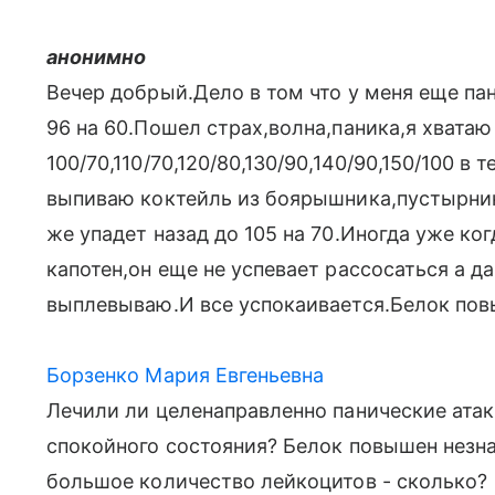
анонимно
Вечер добрый.Дело в том что у меня еще па
96 на 60.Пошел страх,волна,паника,я хвата
100/70,110/70,120/80,130/90,140/90,150/100 
выпиваю коктейль из боярышника,пустырника
же упадет назад до 105 на 70.Иногда уже ко
капотен,он еще не успевает рассосаться а д
выплевываю.И все успокаивается.Белок повы
Борзенко Мария Евгеньевна
Лечили ли целенаправленно панические атак
спокойного состояния? Белок повышен незн
большое количество лейкоцитов - сколько?