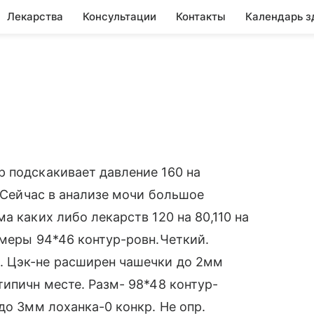
Лекарства
Консультации
Контакты
Календарь з
е
 подскакивает давление 160 на
. Сейчас в анализе мочи большое
а каких либо лекарств 120 на 80,110 на
змеры 94*46 контур-ровн.Четкий.
. Цэк-не расширен чашечки до 2мм
типичн месте. Разм- 98*48 контур-
до 3мм лоханка-0 конкр. Не опр.