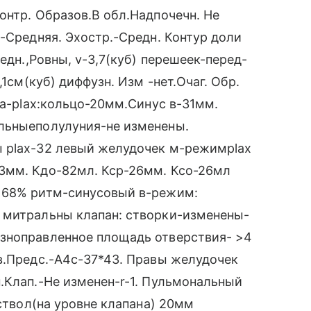
онтр. Образов.В обл.Надпочечн. Не
.-Средняя. Эхостр.-Средн. Контур доли
едн.,Ровны, v-3,7(куб) перешеек-перед-
,1см(куб) диффузн. Изм -нет.Очаг. Обр.
та-plax:кольцо-20мм.Синус в-31мм.
льныеполулуния-не изменены.
 plax-32 левый желудочек м-режимplax
3мм. Кдо-82мл. Кср-26мм. Ксо-26мл
а 68% ритм-синусовый в-режим:
 митральны клапан: створки-изменены-
зноправленное площадь отверствия- >4
в.Предс.-А4с-37*43. Правы желудочек
.Клап.-Не изменен-r-1. Пульмональный
 ствол(на уровне клапана) 20мм