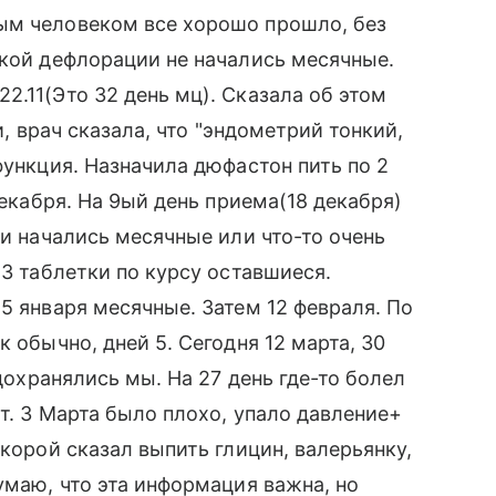
ым человеком все хорошо прошло, без
ской дефлорации не начались месячные.
2.11(Это 32 день мц). Сказала об этом
и, врач сказала, что "эндометрий тонкий,
функция. Назначила дюфастон пить по 2
декабря. На 9ый день приема(18 декабря)
 и начались месячные или что-то очень
 3 таблетки по курсу оставшиеся.
5 января месячные. Затем 12 февраля. По
 обычно, дней 5. Сегодня 12 марта, 30
едохранялись мы. На 27 день где-то болел
т. 3 Марта было плохо, упало давление+
скорой сказал выпить глицин, валерьянку,
умаю, что эта информация важна, но