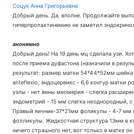
Соцук Анна Григорьевна
Добрый день. Да, вполне. Продолжайте выпо
гиперпролактинемию не заметил эндокринол
анонимно
Добрый день! На 19 день мц сделала узи. Хо
после приема дуфастона (назначили в резуль
результат: размер матки 54*44*52мм шейк
anteflexio, эндоцервикс - 6,6 контур матки
узлы - нет вены меомерия - слегка расшире
эндометрий - 15 мм слегка неоднородный, с 
Правый яичник-37*21мм фоликулы - 4-7 мм 
фолликулы. Жидкостная структура 13мм в ко
ничего страшного нет, вот только в матке он 