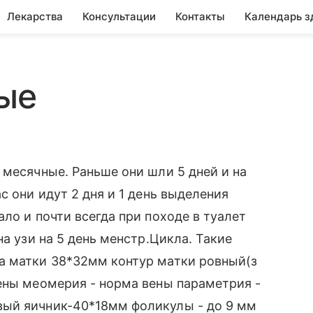
Лекарства
Консультации
Контакты
Календарь з
ые
 месячные. Раньше они шли 5 дней и на
с они идут 2 дня и 1 день выделения
ло и почти всегда при походе в туалет
на узи на 5 день менстр.Цикла. Такие
а матки 38*32мм контур матки ровный(з
ены меомерия - норма вены параметрия -
вый яичник-40*18мм фоликулы - до 9 мм