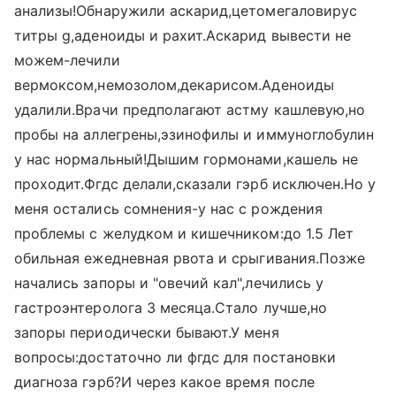
анализы!Обнаружили аскарид,цетомегаловирус
титры g,аденоиды и рахит.Аскарид вывести не
можем-лечили
вермоксом,немозолом,декарисом.Аденоиды
удалили.Врачи предполагают астму кашлевую,но
пробы на аллегрены,эзинофилы и иммуноглобулин
у нас нормальный!Дышим гормонами,кашель не
проходит.Фгдс делали,сказали гэрб исключен.Но у
меня остались сомнения-у нас с рождения
проблемы с желудком и кишечником:до 1.5 Лет
обильная ежедневная рвота и срыгивания.Позже
начались запоры и "овечий кал",лечились у
гастроэнтеролога 3 месяца.Стало лучше,но
запоры периодически бывают.У меня
вопросы:достаточно ли фгдс для постановки
диагноза гэрб?И через какое время после