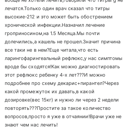
вобще не хотели лечить,говорили что титры g не
лечатся.Только один врач сказал что титры
высокие-212 и это может быть обострением
хронической инфекции.Назначил лечение
гроприносином,на 1.5 Месяца.Мы почти
долечились,а кашель не прошел.Значит причина
все таки не в нем?Еще читала,что есть
ларингофарингеальный рефлюкс,у нас симптомы
вроде бы сходятся!Как можно диагностировать
этот рефлюкс ребенку 4-х лет???И можно
подробнее про схему декарис+пирантел?Через
какой промежуток их давать,в какой
дозировке(вес 15кг) и нужно ли через 2 недели
повторять???Простите за такое количество
вопросов,просто я уже в отчаянии!Врачи уже не
знают чем нас лечить!