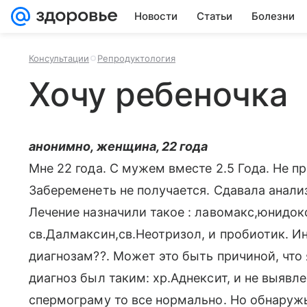
Новости
Статьи
Болезни
Консультации
Репродуктология
Хочу ребеночка
анонимно, женщина, 22 года
Мне 22 года. С мужем вместе 2.5 Года. Не пр
Забеременеть не получается. Сдавала анали
Лечение назначили такое : лавомакс,юнидок
св.Далмаксин,св.Неотризол, и пробиотик. И
диагнозам??. Может это быть причиной, что 
диагноз был таким: хр.Аднексит, и не выяв
спермограму то все нормально. Но обнаружы