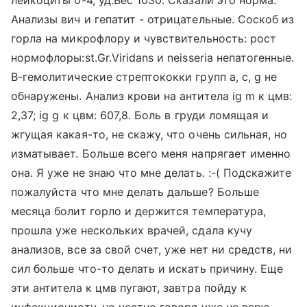
лейкоциты 0-4, уд.Вес 1030. Сказали это норма.
Анализы вич и гепатит - отрицательные. Соскоб из
горла на микрофлору и чувствительность: рост
нормофлоры:st.Gr.Viridans и neisseria непатогенные.
В-гемолитические стрептококки групп а, с, g не
обнаружены. Анализ крови на антитела ig m к цмв:
2,37; ig g к цвм: 607,8. Боль в груди ломящая и
жгущая какая-то, не скажу, что очень сильная, но
изматывает. Больше всего меня напрягает именно
она. Я уже не знаю что мне делать. :-( Подскажите
пожалуйста что мне делать дальше? Больше
месяца болит горло и держится температура,
прошла уже нескольких врачей, сдала кучу
анализов, все за свой счет, уже нет ни средств, ни
сил больше что-то делать и искать причину. Еще
эти антитела к цмв пугают, завтра пойду к