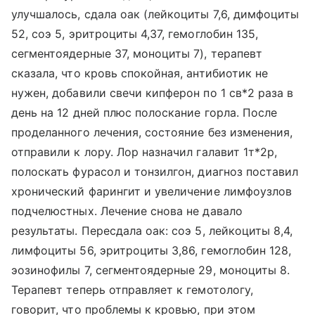
улучшалось, сдала оак (лейкоциты 7,6, димфоциты
52, соэ 5, эритроциты 4,37, гемоглобин 135,
сегментоядерные 37, моноциты 7), терапевт
сказала, что кровь спокойная, антибиотик не
нужен, добавили свечи кипферон по 1 св*2 раза в
день на 12 дней плюс полоскание горла. После
проделанного лечения, состояние без изменения,
отправили к лору. Лор назначил галавит 1т*2р,
полоскать фурасол и тонзилгон, диагноз поставил
хронический фарингит и увеличение лимфоузлов
подчелюстных. Лечение снова не давало
результаты. Пересдала оак: соэ 5, лейкоциты 8,4,
лимфоциты 56, эритроциты 3,86, гемоглобин 128,
эозинофилы 7, сегментоядерные 29, моноциты 8.
Терапевт теперь отправляет к гемотологу,
говорит, что проблемы к кровью, при этом