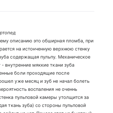
ортопед
шему описанию это обширная пломба, при
рается на истонченную верхнюю стенку
 зуба содержащая пульпу. Механическое
 - внутренние мяккие ткани зуба
енные боли проходящие после
ошел уже месяц и зуб не начал болеть
 вероятность воспаления не оченнь
стенка пульповой камеры утолщится за
дая ткань зуба) со стороны пульповой