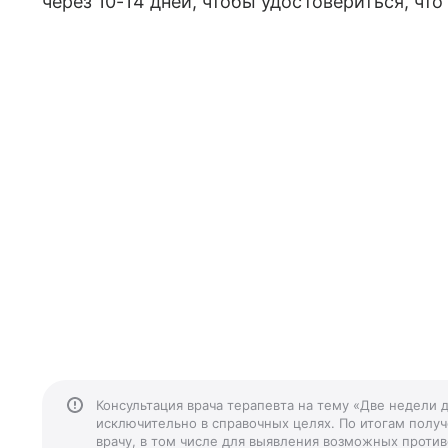
через 10-14 дней, чтобы удостовериться, что 
Консультация врача терапевта на тему «Две недели 
исключительно в справочных целях. По итогам получ
врачу, в том числе для выявления возможных против