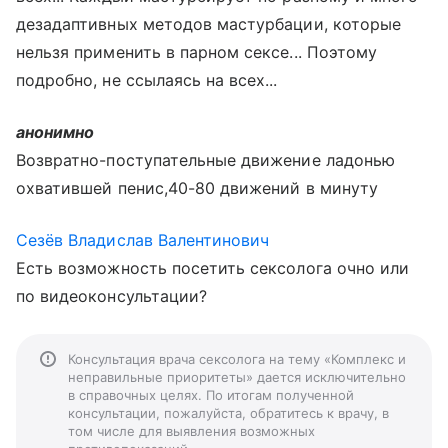
дезадаптивных методов мастурбации, которые
нельзя применить в парном сексе... Поэтому
подробно, не ссылаясь на всех...
анонимно
Возвратно-поступательные движение ладонью
охватившей пенис,40-80 движений в минуту
Сезёв Владислав Валентинович
Есть возможность посетить сексолога очно или
по видеоконсультации?
Консультация врача сексолога на тему «Комплекс и
неправильные приоритеты» дается исключительно
в справочных целях. По итогам полученной
консультации, пожалуйста, обратитесь к врачу, в
том числе для выявления возможных